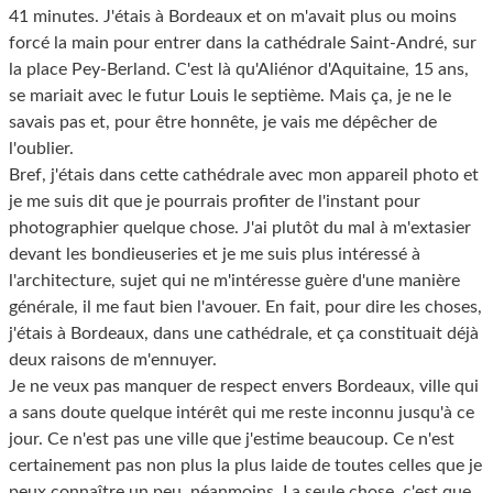
41 minutes. J'étais à Bordeaux et on m'avait plus ou moins
forcé la main pour entrer dans la cathédrale Saint-André, sur
la place Pey-Berland. C'est là qu'Aliénor d'Aquitaine, 15 ans,
se mariait avec le futur Louis le septième. Mais ça, je ne le
savais pas et, pour être honnête, je vais me dépêcher de
l'oublier.
Bref, j'étais dans cette cathédrale avec mon appareil photo et
je me suis dit que je pourrais profiter de l'instant pour
photographier quelque chose. J'ai plutôt du mal à m'extasier
devant les bondieuseries et je me suis plus intéressé à
l'architecture, sujet qui ne m'intéresse guère d'une manière
générale, il me faut bien l'avouer. En fait, pour dire les choses,
j'étais à Bordeaux, dans une cathédrale, et ça constituait déjà
deux raisons de m'ennuyer.
Je ne veux pas manquer de respect envers Bordeaux, ville qui
a sans doute quelque intérêt qui me reste inconnu jusqu'à ce
jour. Ce n'est pas une ville que j'estime beaucoup. Ce n'est
certainement pas non plus la plus laide de toutes celles que je
peux connaître un peu, néanmoins. La seule chose, c'est que