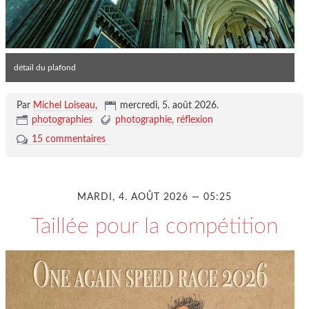
détail du plafond
Par
Michel Loiseau
,
mercredi, 5. août 2026
.
photographies
photographie
réflexion
15 commentaires
MARDI, 4. AOÛT 2026 — 05:25
Taillée pour la compétition