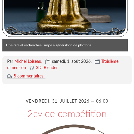
Une rare et recherchée lampe à génération de photons
Par
Michel Loiseau
,
samedi, 1. août 2026
.
Troisième
dimension
3D
Blender
5 commentaires
VENDREDI, 31. JUILLET 2026 — 06:00
2cv de compétition