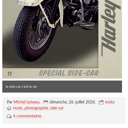
le side-car c'est la vie
Par
Michel Loiseau
,
dimanche, 26. juillet 2026
.
moto
moto
photographie
side-car
4 commentaires