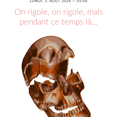
LUNDI, 3. AOÛT 2026 — 05:06
On rigole, on rigole, mais
pendant ce temps là…