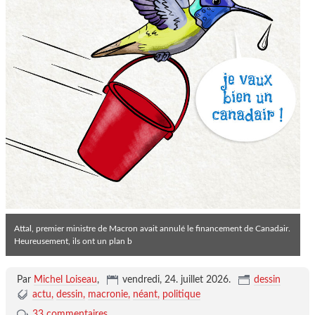
Attal, premier ministre de Macron avait annulé le financement de Canadair.
Heureusement, ils ont un plan b
Par
Michel Loiseau
,
vendredi, 24. juillet 2026
.
dessin
actu
dessin
macronie
néant
politique
33 commentaires