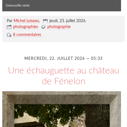
Grenouille verte
Par
Michel Loiseau
,
jeudi, 23. juillet 2026
.
photographies
photographie
8 commentaires
MERCREDI, 22. JUILLET 2026 — 05:33
Une échauguette au château
de Fénelon