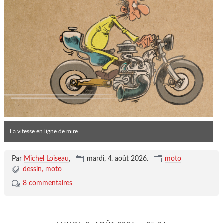
La vitesse en ligne de mire
Par
Michel Loiseau
,
mardi, 4. août 2026
.
moto
dessin
moto
8 commentaires